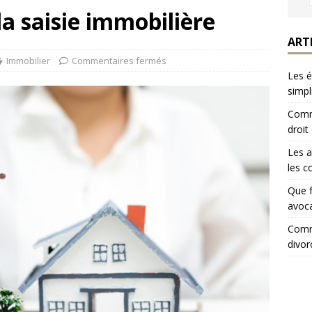
la saisie immobilière
ART
Immobilier
Commentaires fermés
Les é
simpl
Comme
droit
Les a
les c
Que f
avoca
Comme
divor