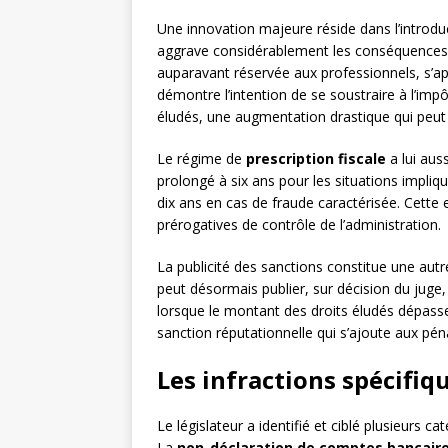
Une innovation majeure réside dans l’introdu
aggrave considérablement les conséquences fi
auparavant réservée aux professionnels, s’app
démontre l’intention de se soustraire à l’im
éludés, une augmentation drastique qui peu
Le régime de
prescription fiscale
a lui aus
prolongé à six ans pour les situations impliqu
dix ans en cas de fraude caractérisée. Cette
prérogatives de contrôle de l’administration.
La publicité des sanctions constitue une autre
peut désormais publier, sur décision du juge,
lorsque le montant des droits éludés dépass
sanction réputationnelle qui s’ajoute aux péna
Les infractions spécifi
Le législateur a identifié et ciblé plusieurs ca
La
non-déclaration de comptes bancair