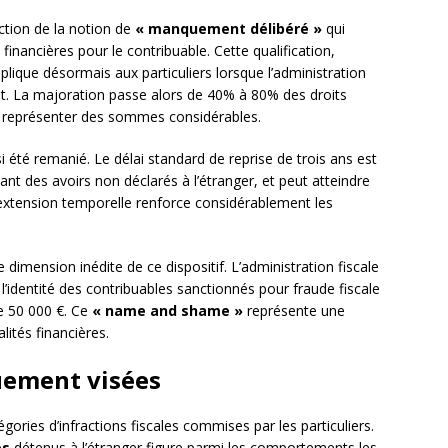
ction de la notion de
« manquement délibéré »
qui
nancières pour le contribuable. Cette qualification,
lique désormais aux particuliers lorsque l’administration
pôt. La majoration passe alors de 40% à 80% des droits
t représenter des sommes considérables.
si été remanié. Le délai standard de reprise de trois ans est
ant des avoirs non déclarés à l’étranger, et peut atteindre
 extension temporelle renforce considérablement les
 dimension inédite de ce dispositif. L’administration fiscale
 l’identité des contribuables sanctionnés pour fraude fiscale
e 50 000 €. Ce
« name and shame »
représente une
lités financières.
quement visées
tégories d’infractions fiscales commises par les particuliers.
es
détenus à l’étranger figure parmi les comportements les