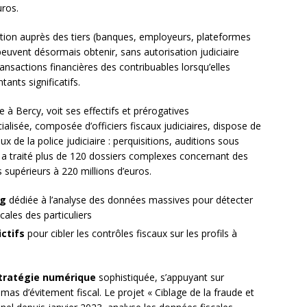
uros.
ation auprès des tiers (banques, employeurs, plateformes
peuvent désormais obtenir, sans autorisation judiciaire
ansactions financières des contribuables lorsqu’elles
ants significatifs.
 à Bercy, voit ses effectifs et prérogatives
alisée, composée d’officiers fiscaux judiciaires, dispose de
x de la police judiciaire : perquisitions, auditions sous
le a traité plus de 120 dossiers complexes concernant des
 supérieurs à 220 millions d’euros.
ng
dédiée à l’analyse des données massives pour détecter
cales des particuliers
ctifs
pour cibler les contrôles fiscaux sur les profils à
tratégie numérique
sophistiquée, s’appuyant sur
schémas d’évitement fiscal. Le projet « Ciblage de la fraude et