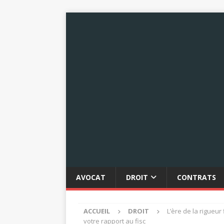
AVOCAT
DROIT
CONTRATS
ACCUEIL
DROIT
L’ère de la rigueu
votre rapport au fisc