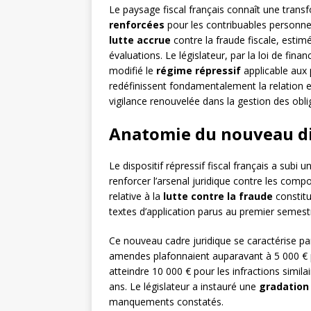
Le paysage fiscal français connaît une trans
renforcées
pour les contribuables personne
lutte accrue
contre la fraude fiscale, estim
évaluations. Le législateur, par la loi de fina
modifié le
régime répressif
applicable aux 
redéfinissent fondamentalement la relation en
vigilance renouvelée dans la gestion des obli
Anatomie du nouveau dis
Le dispositif répressif fiscal français a subi
renforcer l’arsenal juridique contre les comp
relative à la
lutte contre la fraude
constitu
textes d’application parus au premier semest
Ce nouveau cadre juridique se caractérise p
amendes plafonnaient auparavant à 5 000 € p
atteindre 10 000 € pour les infractions simila
ans. Le législateur a instauré une
gradation
manquements constatés.