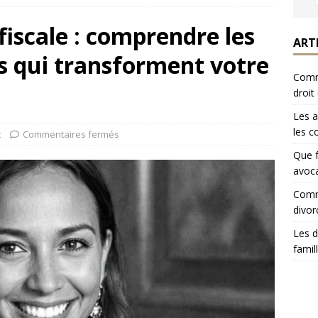
 fiscale : comprendre les
ART
s qui transforment votre
Comme
droit
Les a
les c
t
Commentaires fermés
Que f
avoca
Comme
divor
Les d
famil