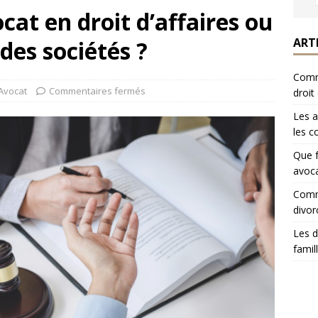
cat en droit d’affaires ou
ART
des sociétés ?
Comme
Avocat
Commentaires fermés
droit
Les a
les c
Que f
avoca
Comme
divor
Les d
famil