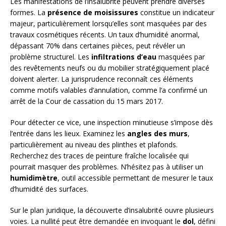
Les manifestations de l’insalubrité peuvent prendre diverses
formes. La
présence de moisissures
constitue un indicateur
majeur, particulièrement lorsqu’elles sont masquées par des
travaux cosmétiques récents. Un taux d’humidité anormal,
dépassant 70% dans certaines pièces, peut révéler un
problème structurel. Les
infiltrations d’eau
masquées par
des revêtements neufs ou du mobilier stratégiquement placé
doivent alerter. La jurisprudence reconnaît ces éléments
comme motifs valables d’annulation, comme l’a confirmé un
arrêt de la Cour de cassation du 15 mars 2017.
Pour détecter ce vice, une inspection minutieuse s’impose dès
l’entrée dans les lieux. Examinez les
angles des murs
,
particulièrement au niveau des plinthes et plafonds.
Recherchez des traces de peinture fraîche localisée qui
pourrait masquer des problèmes. N’hésitez pas à utiliser un
humidimètre
, outil accessible permettant de mesurer le taux
d’humidité des surfaces.
Sur le plan juridique, la découverte d’insalubrité ouvre plusieurs
voies. La nullité peut être demandée en invoquant le
dol
, défini