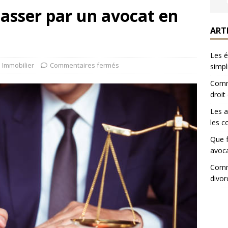
asser par un avocat en
ART
Les é
Immobilier
Commentaires fermés
simpl
Comme
droit
Les a
les c
Que f
avoca
Comme
divor