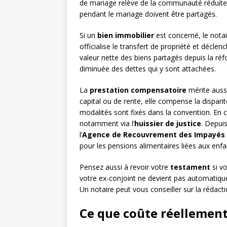
de mariage relève de la communauté réduite a
pendant le mariage doivent être partagés.
Si un
bien immobilier
est concerné, le notai
officialise le transfert de propriété et décle
valeur nette des biens partagés depuis la réf
diminuée des dettes qui y sont attachées.
La
prestation compensatoire
mérite aussi
capital ou de rente, elle compense la dispari
modalités sont fixés dans la convention. En 
notamment via l’
huissier de justice
. Depui
l’
Agence de Recouvrement des Impayés d
pour les pensions alimentaires liées aux enf
Pensez aussi à revoir votre
testament
si vo
votre ex-conjoint ne devient pas automatique
Un notaire peut vous conseiller sur la rédac
Ce que coûte réellement