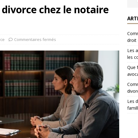
 divorce chez le notaire
ART
Comme
rce
Commentaires fermés
droit
Les a
les c
Que f
avoca
Comme
divor
Les d
famil