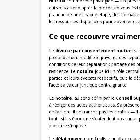
mutuel
comme voie privilégiée — il représe
qui vous attend après la procédure vous évite
pratique détaille chaque étape, des formalité
les ressources disponibles pour traverser cet
Ce que recouvre vraiment
Le
divorce par consentement mutuel
san
profondément modifié le paysage des séparat
conditions de leur séparation : partage des 
résidence. Le
notaire
joue ici un rôle central
parties et leurs avocats respectifs, puis la 
l’acte sa valeur juridique contraignante.
Le
notaire
, au sens défini par le
Conseil Su
à rédiger des actes authentiques. Sa présence
de l’accord. Il ne tranche pas les conflits — 
tout : si les époux ne s’entendent pas sur un
judiciaire s’impose.
Le
délai moyen
pour finaliser un divorce pa