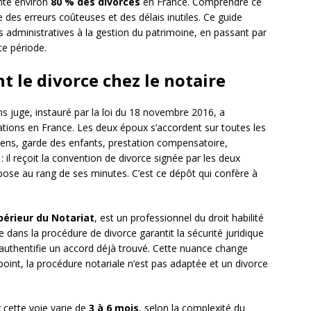
nte environ
80 % des divorces
en France. Comprendre ce
 des erreurs coûteuses et des délais inutiles. Ce guide
s administratives à la gestion du patrimoine, en passant par
te période.
 le divorce chez le notaire
s juge, instauré par la loi du 18 novembre 2016, a
ions en France. Les deux époux s’accordent sur toutes les
biens, garde des enfants, prestation compensatoire,
 : il reçoit la convention de divorce signée par les deux
dépose au rang de ses minutes. C’est ce dépôt qui confère à
périeur du Notariat
, est un professionnel du droit habilité
 dans la procédure de divorce garantit la sécurité juridique
il authentifie un accord déjà trouvé. Cette nuance change
 point, la procédure notariale n’est pas adaptée et un divorce
r cette voie varie de
3 à 6 mois
, selon la complexité du