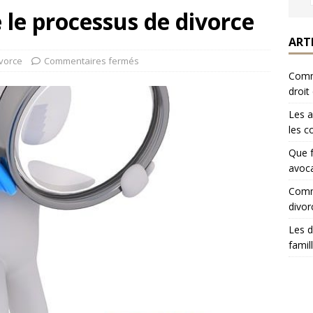
le processus de divorce
ART
vorce
Commentaires fermés
Comme
droit
Les a
les c
Que f
avoca
Comme
divor
Les d
famil