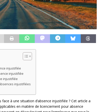
nce injustifiée
nce injustifiée
 injustifiée
 absences injustifiées
face à une situation d’absence injustifiée ? Cet article a
 applicables en matière de licenciement pour absence
ui peuvent en découler tant pour l’employeur que pour le