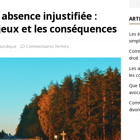
absence injustifiée :
ART
jeux et les conséquences
Les é
simpl
Juridique
Commentaires fermés
Comme
droit
Les a
les c
Que f
avoca
Comme
divor