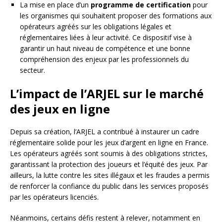
La mise en place d’un
programme de certification
pour
les organismes qui souhaitent proposer des formations aux
opérateurs agréés sur les obligations légales et
réglementaires liées à leur activité. Ce dispositif vise à
garantir un haut niveau de compétence et une bonne
compréhension des enjeux par les professionnels du
secteur.
L’impact de l’ARJEL sur le marché
des jeux en ligne
Depuis sa création, l’ARJEL a contribué à instaurer un cadre
réglementaire solide pour les jeux d’argent en ligne en France.
Les opérateurs agréés sont soumis à des obligations strictes,
garantissant la protection des joueurs et l’équité des jeux. Par
ailleurs, la lutte contre les sites illégaux et les fraudes a permis
de renforcer la confiance du public dans les services proposés
par les opérateurs licenciés.
Néanmoins, certains défis restent à relever, notamment en