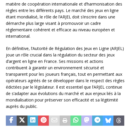
matière de coopération internationale et d’harmonisation des
règles entre les différents pays. Le marché des jeux en ligne
étant mondialisé, le rôle de l’ARJEL doit s’inscrire dans une
démarche plus large visant à promouvoir un cadre
réglementaire cohérent et efficace au niveau européen et
international.
En définitive, l’Autorité de Régulation des Jeux en Ligne (ARJEL)
joue un rôle crucial dans la régulation du secteur des jeux
d’argent en ligne en France. Ses missions et actions
contribuent à garantir un environnement sécurisé et
transparent pour les joueurs français, tout en permettant aux
opérateurs agréés de se développer dans le respect des règles
édictées par le législateur. Il est essentiel que l’ARJEL continue
de s’adapter aux évolutions du marché et aux enjeux liés à la
mondialisation pour préserver son efficacité et sa légitimité
auprès du public.