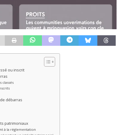
ssé ou inscrit
rras
 classés
scrits
 de débarras
ets patrimoniaux
t à la réglementation