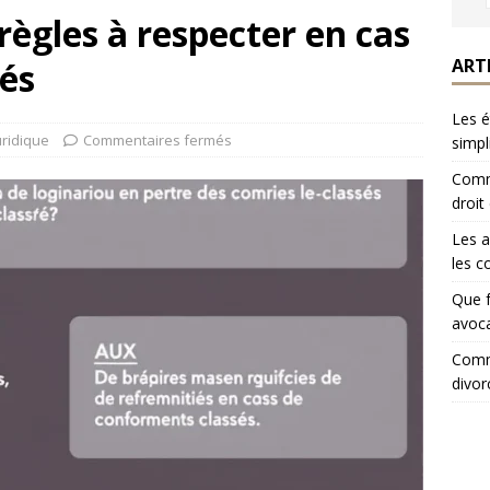
règles à respecter en cas
ART
és
Les é
uridique
Commentaires fermés
simpl
Comme
droit
Les a
les c
Que f
avoca
Comme
divor