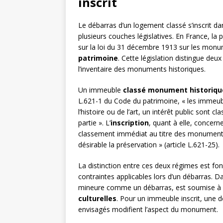
inscrit
Le débarras d’un logement classé s’inscrit d
plusieurs couches législatives. En France, la
sur la loi du 31 décembre 1913 sur les monum
patrimoine
. Cette législation distingue deux
l’inventaire des monuments historiques.
Un immeuble
classé monument historiqu
L.621-1 du Code du patrimoine, « les immeub
l’histoire ou de l’art, un intérêt public son
partie ». L’
inscription
, quant à elle, concern
classement immédiat au titre des monuments 
désirable la préservation » (article L.621-25).
La distinction entre ces deux régimes est fo
contraintes applicables lors d’un débarras. 
mineure comme un débarras, est soumise à au
culturelles
. Pour un immeuble inscrit, une d
envisagés modifient l’aspect du monument.