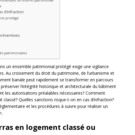
présentant un intérêt patrimonial
s
s d’infraction
ine protégé
réventives
tés patrimoniales
ans un ensemble patrimonial protégé exige une vigilance
es. Au croisement du droit du patrimoine, de l’urbanisme et
mment banale peut rapidement se transformer en parcours
préserver l’intégrité historique et architecturale du bâtiment
ont les autorisations préalables nécessaires? Comment
 classé? Quelles sanctions risque-t-on en cas d’infraction?
églementaire et les procédures à suivre pour réaliser un
n.
rras en logement classé ou