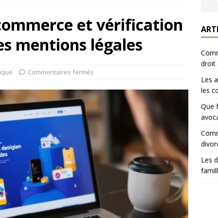
-commerce et vérification
ART
es mentions légales
Comme
droit
dique
Commentaires fermés
Les a
les c
Que f
avoca
Comme
divor
Les d
famil