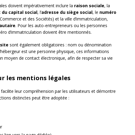
les doivent impérativement inclure la
raison sociale
, la
du capital social
, l’
adresse du siège social
, le
numéro
Commerce et des Sociétés) et la ville d’immatriculation,
autaire
. Pour les auto-entrepreneurs ou les personnes
ro d’immatriculation doivent être mentionnés.
site
sont également obligatoires : nom ou dénomination
l’hébergeur est une personne physique, ces informations
un moyen de contact électronique, afin de respecter sa vie
 les mentions légales
facilite leur compréhension par les utilisateurs et démontre
ections distinctes peut être adoptée :
ur
ec lien vers la page dédiée)