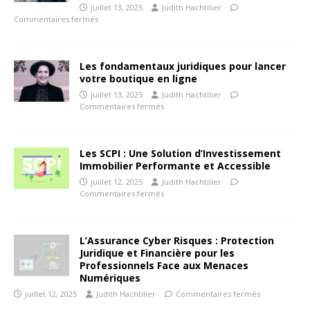
juillet 13, 2025
Judith Hachtilier
Commentaires fermés
Les fondamentaux juridiques pour lancer
votre boutique en ligne
juillet 13, 2025
Judith Hachtilier
Commentaires fermés
Les SCPI : Une Solution d’Investissement
Immobilier Performante et Accessible
juillet 12, 2025
Judith Hachtilier
Commentaires fermés
L’Assurance Cyber Risques : Protection
Juridique et Financière pour les
Professionnels Face aux Menaces
Numériques
juillet 12, 2025
Judith Hachtilier
Commentaires fermés